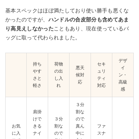
基本スペックはほぼ満たしており使い勝手も悪くな
かったのですが、
ハンドルの合皮部分も含めてあま
り高見えしなかった
こともあり、現在使っているバ
ッグに取って代わられました。
デザ
持ち
荷物
セキ
悪天
イ
やす
の出
ュリ
候対
ン・
さと
し入
ティ
応
高級
軽さ
れ
対応
感
３分
肩掛
割な
けで
３分
ので
お気
きる
割な
真ん
ファ
に入
ナイ
ので
中に
スナ