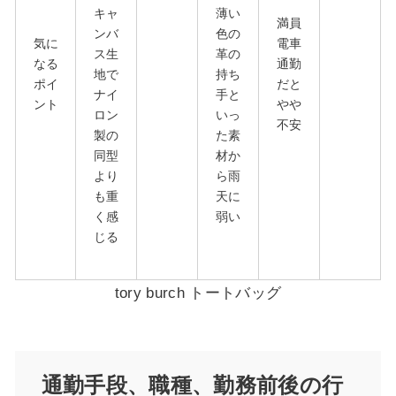
キャ
薄い
満員
ンバ
色の
気に
電車
ス生
革の
なる
通勤
地で
持ち
ポイ
だと
ナイ
手と
ント
やや
ロン
いっ
不安
製の
た素
同型
材か
より
ら雨
も重
天に
く感
弱い
じる
tory burch トートバッグ
通勤手段、職種、勤務前後の行