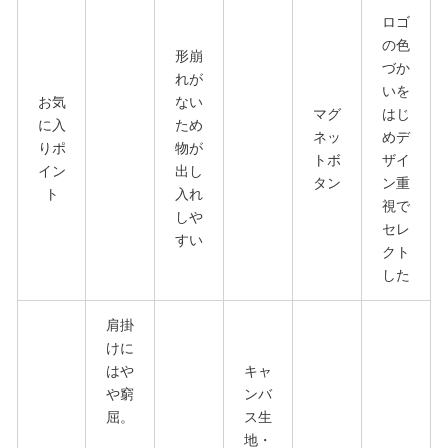
ロゴ
の色
形崩
づか
れが
いを
お気
ない
マグ
はじ
に入
ため
ネッ
めデ
りポ
物が
トボ
ザイ
イン
出し
タン
ン重
ト
入れ
視で
しや
セレ
すい
クト
した
肩掛
けに
はや
キャ
や窮
ンバ
屈。
ス生
地・