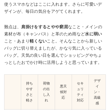
使うスマホなどはここに入れます。さらに可愛いデ
ザインが、毎日の気分をアゲてくれます。
難点は、
肩掛けをするとやや窮屈
なこと・メインの
素材が布（キャンバス）と革のため雨など
水に弱い
こと・あまり
軽くない
こと。そんなことから新しい
バッグに切り替えましたが、かなり気に入っている
バッグ。天気の良い日を選んでショッピングやちょ
っとしたおでかけ時に活用しようと思っています。
デザ
持ち
荷物
セキ
悪天
イ
やす
の出
ュリ
候対
ン・
さと
し入
ティ
応
高級
軽さ
れ
対応
感