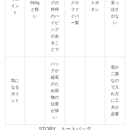
560g
グの
クロ
トボ
安っ
イン
と軽
外枠
ファ
タン
ぽさ
ト
い
のパ
イバ
がな
イピ
ー製
い
ング
があ
るこ
とで
バッ
底が
グが
二股
縦長
気に
なの
のた
なる
で入
め荷
ポイ
れ方
物の
ント
に工
位置
夫が
が深
必要
い
STORY トートバッグ