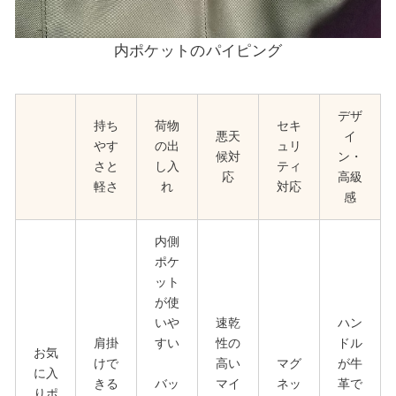
内ポケットのパイピング
デザ
持ち
荷物
セキ
悪天
イ
やす
の出
ュリ
候対
ン・
さと
し入
ティ
応
高級
軽さ
れ
対応
感
内側
ポケ
ット
が使
いや
速乾
ハン
肩掛
すい
性の
ドル
お気
けで
高い
マグ
が牛
に入
きる
バッ
マイ
ネッ
革で
りポ