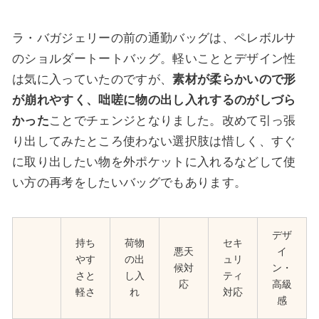
ラ・バガジェリーの前の通勤バッグは、ペレボルサ
のショルダートートバッグ。軽いこととデザイン性
は気に入っていたのですが、
素材が柔らかいので形
が崩れやすく、咄嗟に物の出し入れするのがしづら
かった
ことでチェンジとなりました。改めて引っ張
り出してみたところ使わない選択肢は惜しく、すぐ
に取り出したい物を外ポケットに入れるなどして使
い方の再考をしたいバッグでもあります。
デザ
持ち
荷物
セキ
悪天
イ
やす
の出
ュリ
候対
ン・
さと
し入
ティ
応
高級
軽さ
れ
対応
感