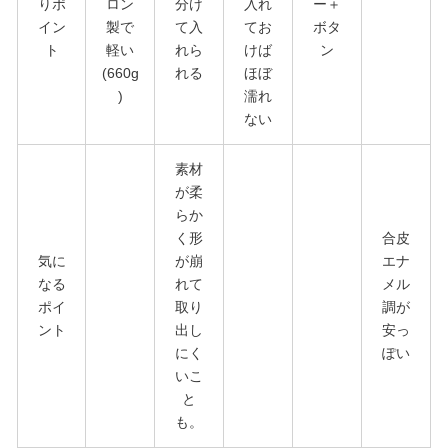
りポ
ロン
分け
入れ
ー＋
イン
製で
て入
てお
ボタ
ト
軽い
れら
けば
ン
(660g
れる
ほぼ
)
濡れ
ない
素材
が柔
らか
く形
合皮
気に
が崩
エナ
なる
れて
メル
ポイ
取り
調が
ント
出し
安っ
にく
ぽい
いこ
と
も。