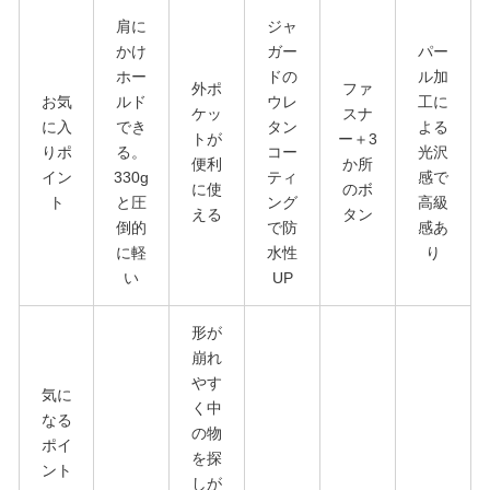
肩に
ジャ
かけ
ガー
パー
ホー
ドの
ル加
外ポ
ファ
お気
ルド
ウレ
工に
ケッ
スナ
に入
でき
タン
よる
トが
ー＋3
りポ
る。
コー
光沢
便利
か所
イン
330g
ティ
感で
に使
のボ
ト
と圧
ング
高級
える
タン
倒的
で防
感あ
に軽
水性
り
い
UP
形が
崩れ
やす
気に
く中
なる
の物
ポイ
を探
ント
しが