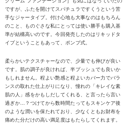
クリーム ファンデーション］も気にはなっていたの
ですが、ふたを開けてスパチュラですくうという苦
手なジャータイプ。付け心地も大事なのはもちろん
のこと、ものぐさな私にとっては使い勝手も購入基
準が結構高いのです。今回発売したのはリキッドタ
イプということもあって、
ポンプ式
。
柔らかいテクスチャーなので、少量でも伸びが良い
です。肌の調子が良ければ、半プッシュでも良いか
もしれません。
程よい艶感と程よいカバー力でバラ
ンスの取れた仕上がり
になり、憧れの「キレイな素
肌の人」感をかもしだしてくれる、と言ったら言い
過ぎか…？つけてから数時間たってもスキンケア後
のような潤いを保たれており、少なくともお財布を
痛めた分だけの高い満足度はもたらしてくれます。