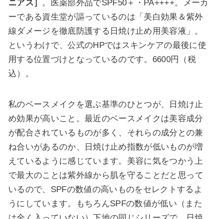
ニアス］
。医薬部外品でSPF50＋・PA++++。メーカ
ーである資生堂が謳っているのは「美白効果＆紫外
線ダメージを徹底防護する日焼け止め用美容液」。
というわけで、公式のHPではスキンケアの最後に使
用する位置づけとなっているのです。6600円（税
込）。
私のベースメイクを選ぶ基準のひとつが、
日焼け止
め効果が高いこと
。最近のベースメイクは美容成分
が配合されているものが多く、それらの成分との兼
ね合いがあるのか、日焼け止め指数が低いものが増
えているように感じています。美容に気をつかう上
で最大のことは
紫外線から肌を守ること
だと思って
いるので、
SPFの数値の高いもの
をセレクトするよ
うにしています。もちろんSPFの数値が低い（また
は全く入っていない）下地の同じシリーズで、日焼