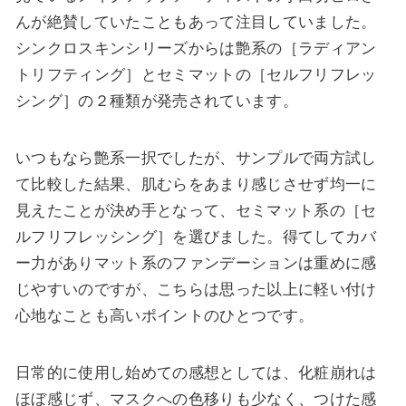
んが絶賛していたこともあって注目していました。
シンクロスキンシリーズからは艶系の［ラディアン
トリフティング］とセミマットの［セルフリフレッ
シング］の２種類が発売されています。
いつもなら艶系一択でしたが、サンプルで両方試し
て比較した結果、
肌むらをあまり感じさせず均一に
見えたことが決め手
となって、
セミマット系の［セ
ルフリフレッシング］
を選びました。得てしてカバ
ー力がありマット系のファンデーションは重めに感
じやすいのですが、こちらは
思った以上に軽い付け
心地なことも高いポイント
のひとつです。
日常的に使用し始めての感想としては、化粧崩れは
ほぼ感じず、
マスクへの色移りも少なく、つけた感